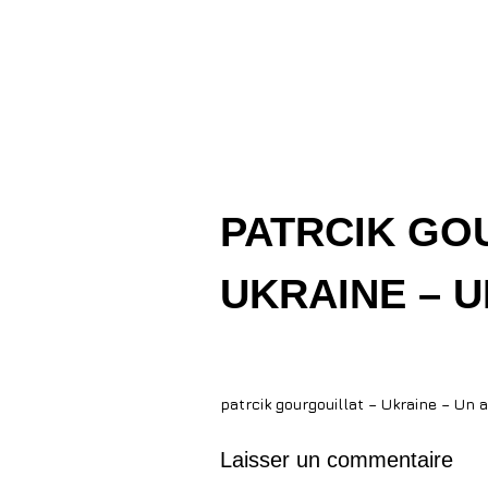
Aller
au
contenu
PATRCIK GO
UKRAINE – U
patrcik gourgouillat – Ukraine – Un a
Laisser un commentaire