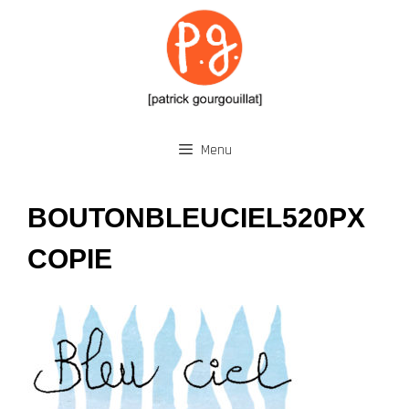
Aller
au
contenu
Menu
BOUTONBLEUCIEL520PX
COPIE