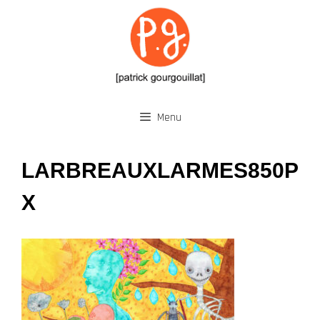
Aller
au
contenu
Menu
LARBREAUXLARMES850P
X