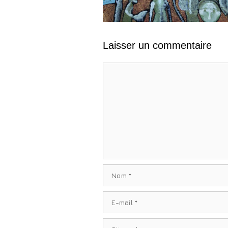
Laisser un commentaire
Commentaire
Nom
E-
mail
Site