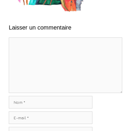
Laisser un commentaire
Commentaire
Nom
E-
mail
Site