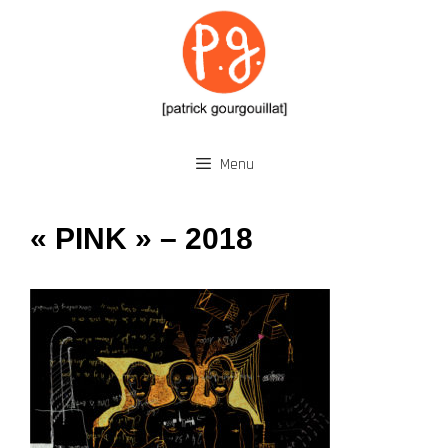
Aller
au
contenu
Menu
« PINK » – 2018