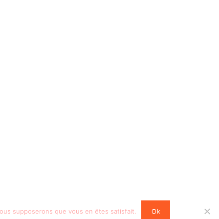
Ok
 nous supposerons que vous en êtes satisfait.