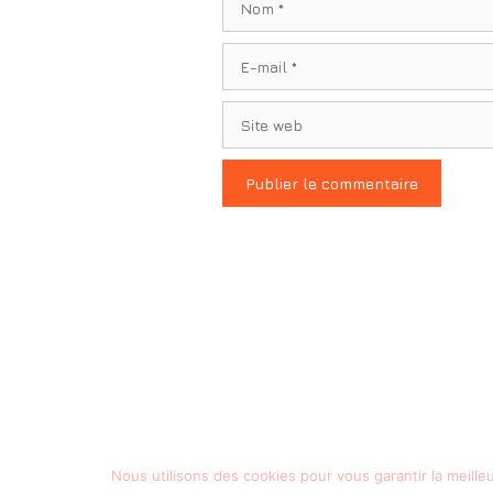
E-
mail
Site
web
Nous utilisons des cookies pour vous garantir la meille