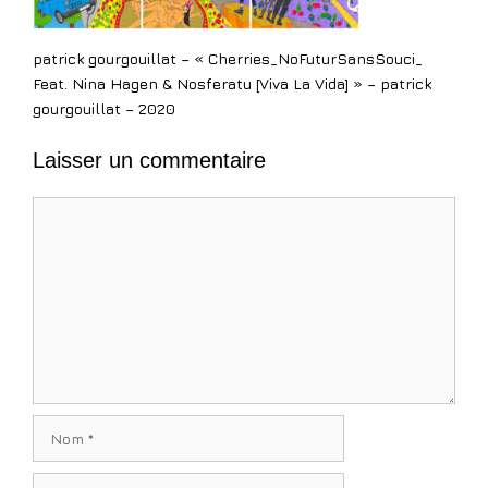
patrick gourgouillat – « Cherries_NoFuturSansSouci_
Feat. Nina Hagen & Nosferatu [Viva La Vida] » – patrick
gourgouillat – 2020
Laisser un commentaire
Commentaire
Nom
E-